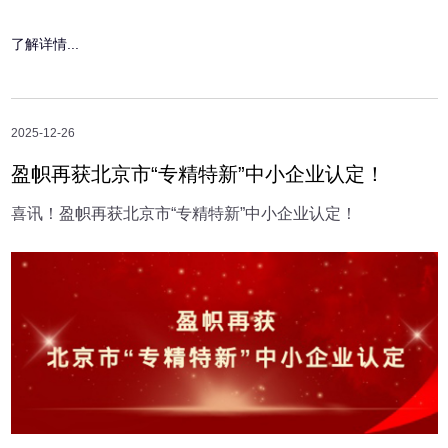
了解详情...
2025-12-26
盈帜再获北京市“专精特新”中小企业认定！
喜讯！盈帜再获北京市“专精特新”中小企业认定！