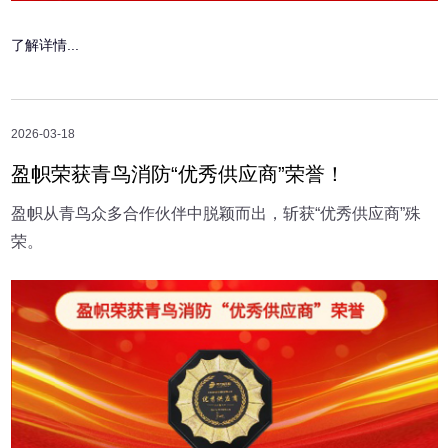
了解详情...
2026-03-18
盈帜荣获青鸟消防“优秀供应商”荣誉！
盈帜从青鸟众多合作伙伴中脱颖而出，斩获“优秀供应商”殊
荣。