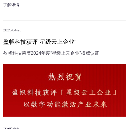
了解详情...
2025-04-28
盈帜科技获评“星级云上企业”
盈帜科技荣膺2024年度“星级上云企业”权威认证