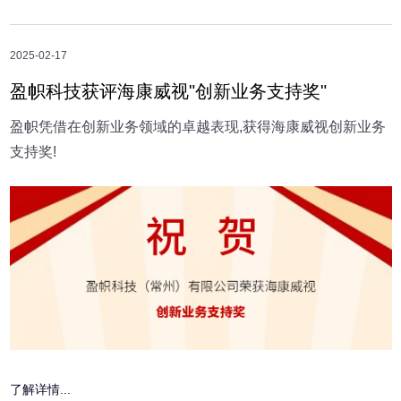
2025-02-17
盈帜科技获评海康威视"创新业务支持奖"
盈帜凭借在创新业务领域的卓越表现,获得海康威视创新业务
支持奖!
了解详情...