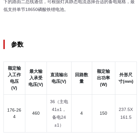
下的路由二总线通信，可根据灯具静态电流选择合适的备电规格，最
低支持单节18650磷酸铁锂电池。
参数
额定输
最大输
额定输
入工作
直流输出
回路数
外形尺
入承受
出功率
电压
电压(V)
量
寸(mm)
电压(V)
(W)
(V)
36（主电
41±1，
237.5X
176-26
460
4
150
4
备电24
161.5
±1）