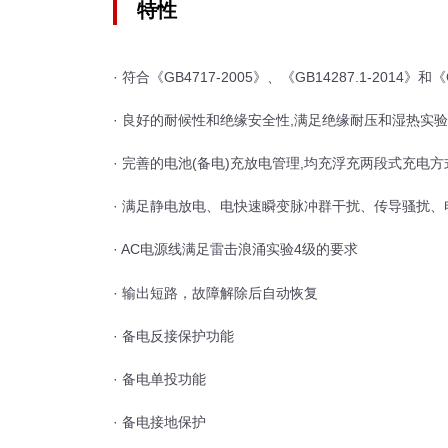
特性
· 符合《GB4717-2005》、《GB14287.1-2014》
· 良好的耐候性和绝缘安全性,满足绝缘耐压和湿热实
· 完善的电池(备电)充放电管理,均充浮充两段式充电
· 满足静电放电、电快速瞬变脉冲群干扰、传导骚扰
· AC电源线满足雷击浪涌实验4级的要求
· 输出短路，故障解除后自动恢复
· 备电反接保护功能
· 备电单投功能
· 备电接地保护