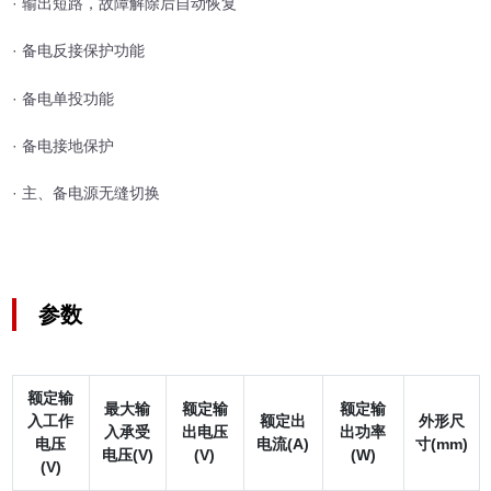
· 输出短路，故障解除后自动恢复
· 备电反接保护功能
· 备电单投功能
· 备电接地保护
· 主、备电源无缝切换
参数
额定输
最大输
额定输
额定输
入工作
额定出
外形尺
入承受
出电压
出功率
电压
电流(A)
寸(mm)
电压(V)
(V)
(W)
(V)